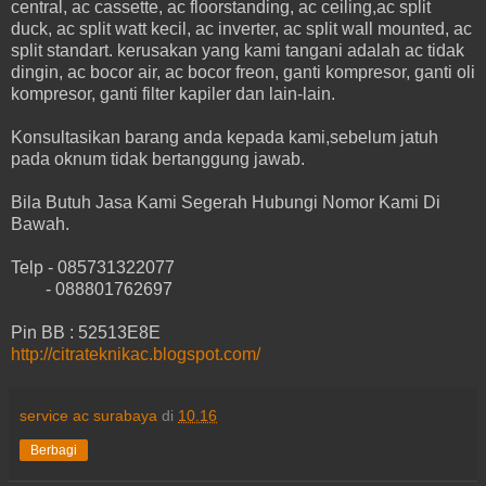
central, ac cassette, ac floorstanding, ac ceiling,ac split
duck, ac split watt kecil, ac inverter, ac split wall mounted, ac
split standart. kerusakan yang kami tangani adalah ac tidak
dingin, ac bocor air, ac bocor freon, ganti kompresor, ganti oli
kompresor, ganti filter kapiler dan lain-lain.
Konsultasikan barang anda kepada kami,sebelum jatuh
pada oknum tidak bertanggung jawab.
Bila Butuh Jasa Kami Segerah Hubungi Nomor Kami Di
Bawah.
Telp - 085731322077
- 088801762697
Pin BB : 52513E8E
http://citrateknikac.blogspot.com/
service ac surabaya
di
10.16
Berbagi